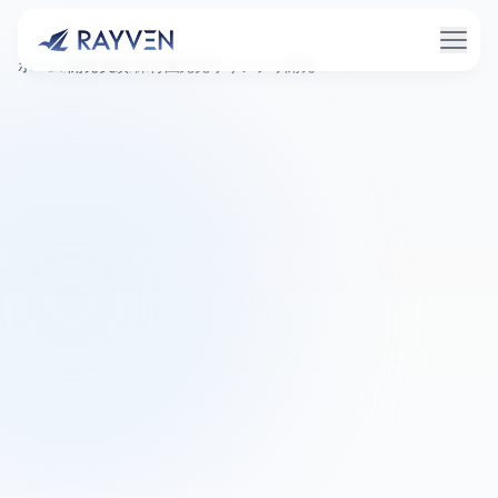
メニ
ホーム
/
開発実績
/
保育園児見守りアプリ開発